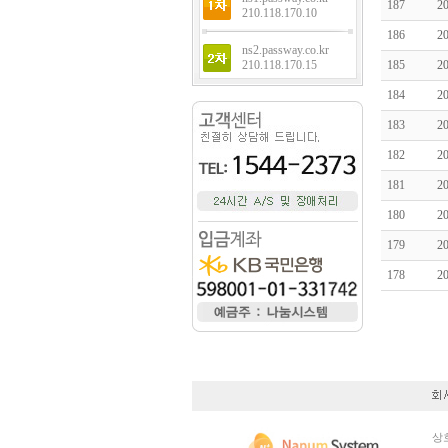
187
2
210.118.170.10
186
2
ns2.passway.co.kr
210.118.170.15
185
2
184
2
183
2
182
2
181
2
180
2
179
2
178
2
상호