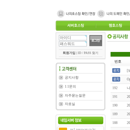
회원가입
|
ID / PASS 찾기
번호
[
공지사항
O
1:1문의
192
나
자주묻는질문
191
2
자료실
190
2
189
2
188
2
ns1.passway.co.kr