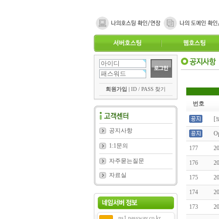
회원가입
|
ID / PASS 찾기
번호
[
공지사항
O
1:1문의
177
2
자주묻는질문
176
2
자료실
175
2
174
2
173
2
ns1.passway.co.kr