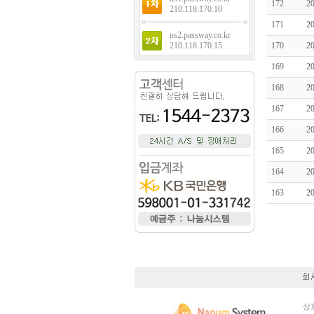
172
2
210.118.170.10
171
2
ns2.passway.co.kr
210.118.170.15
170
2
169
2
168
2
167
2
166
2
165
2
164
2
163
2
상호