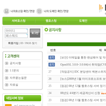
회원가입
|
ID / PASS 찾기
번호
제 
[보안] 이메일을 통한 랜섬웨어 및 
공지사항
OpenSSL 3.0.0~3.0.6에서 취약점(CVE-
1:1문의
27
[작업공지] IDC 분당센터 백본스위치 작업
자주묻는질문
26
[뉴스]2009년 1월 마이크로소프트 
자료실
25
[점검] 08년 12월 웹호스팅 서버 정
24
08년도 4/4분기 세금계산서 신청
23
[점검] 08년 11월 웹호스팅 서버 정
ns1.passway.co.kr