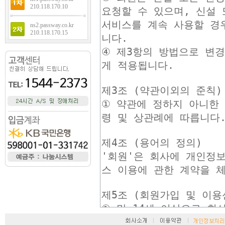
210.118.170.10
ns2.passway.co.kr
210.118.170.15