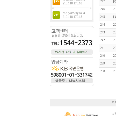
247
[
210.118.170.10
246
2
ns2.passway.co.kr
210.118.170.15
245
[
244
2
243
2
242
2
241
2
240
2
239
2
238
2
상호