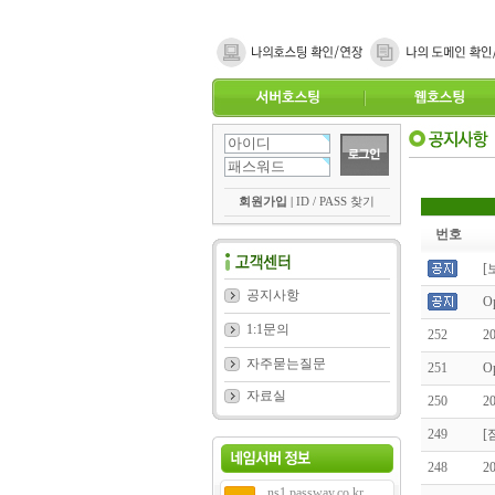
회원가입
|
ID / PASS 찾기
번호
[
공지사항
O
1:1문의
252
2
자주묻는질문
251
O
자료실
250
2
249
[
248
2
ns1.passway.co.kr